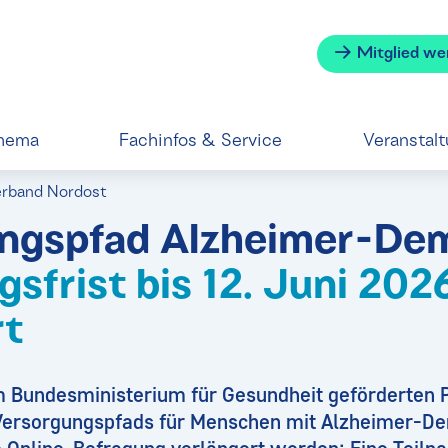
Mitglied we
hema
Fachinfos & Service
Veranstal
erband Nordost
ngspfad Alzheimer-De
sfrist bis 12. Juni 202
rt
Bundesministerium für Gesundheit geförderten P
Versorgungspfads für Menschen mit Alzheimer-Dem