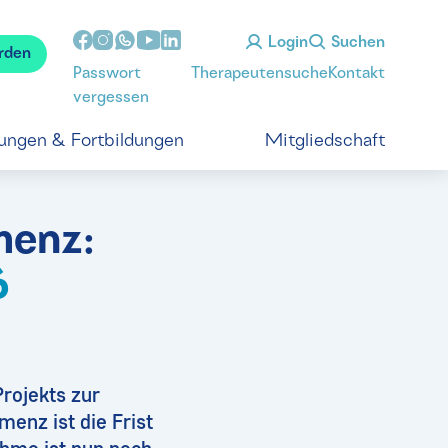
Login
Suchen
rden
Passwort
Therapeutensuche
Kontakt
vergessen
tungen & Fortbildungen
Mitgliedschaft
menz:
6
rojekts zur
enz ist die Frist