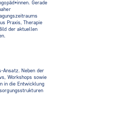
Logopäd*innen. Gerade
naher
ragungszeitraums
us Praxis, Therapie
ild der aktuellen
en.
s-Ansatz. Neben der
ews, Workshops sowie
 in die Entwicklung
rsorgungsstrukturen