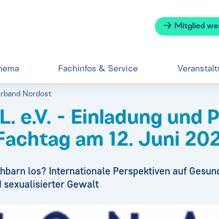
Mitglied we
hema
Fachinfos & Service
Veranstal
erband Nordost
.L. e.V. - Einladung un
Fachtag am 12. Juni 20
chbarn los? Internationale Perspektiven auf Gesu
 sexualisierter Gewalt