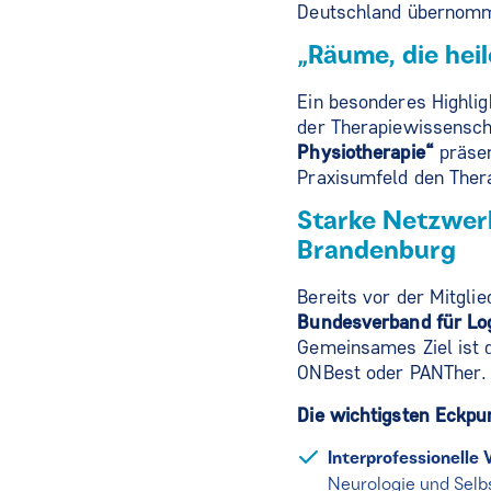
Deutschland übernomm
„Räume, die hei
Ein besonderes Highli
der Therapiewissensch
Physiotherapie
“
präsen
Praxisumfeld den Ther
Starke Netzwer
Brandenburg
Bereits vor der Mitgl
Bundesverband für Log
Gemeinsames Ziel ist 
ONBest oder PANTher
Die wichtigsten Eckp
Interprofessionelle
Neurologie und Selbs