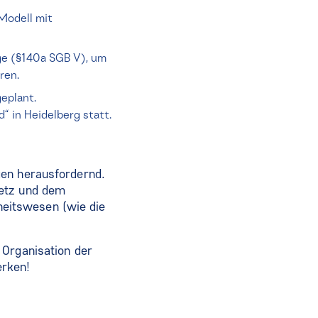
Modell mit
ge (§140a SGB V), um
eren.
geplant.
“ in Heidelberg statt.
gen herausfordernd.
setz und dem
eitswesen (wie die
 Organisation der
erken!