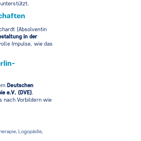
unterstützt.
schaften
chardt (Absolventin
staltung in der
volle Impulse, wie das
rlin-
dem
Deutschen
ie e.V. (DVE)
.
s nach Vorbildern wie
erapie, Logopädie,