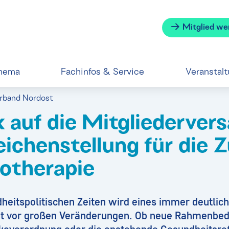
Mitglied we
hema
Fachinfos & Service
Veranstal
erband Nordost
k auf die Mitgliederve
ichenstellung für die 
iotherapie
eitspolitischen Zeiten wird eines immer deutlich
ht vor großen Veränderungen. Ob neue Rahmenbed