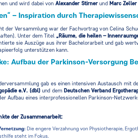
en und wird dabei von
Alexander Stirner
und
Marc Zeller
len“ – Inspiration durch Therapiewissen
ght der Versammlung war der Fachvortrag von Celina Schu
aften). Unter dem Titel
„Räume, die heilen – Innenraumge
tierte sie Auszüge aus ihrer Bachelorarbeit und gab wert
apieerfolg unterstützen kann.
ke: Aufbau der Parkinson-Versorgung Be
iederversammlung gab es einen intensiven Austausch mit 
opädie e.V. (dbl)
und dem
Deutschen Verband Ergotherap
der Aufbau eines interprofessionellen Parkinson-Netzwerk
.
unkte der Zusammenarbeit:
 Vernetzung:
Die engere Verzahnung von Physiotherapie, Ergoth
thilfe steht im Fokus.