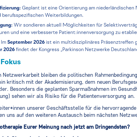
fizierung:
Geplant ist eine Orientierung am niederländischen 
 berufsspezifischen Weiterbildungen.
rgung:
Wir sondieren aktuell Möglichkeiten für Selektivverträ
turen und eine verbesserte Patient:innenversorgung zu etabli
Im
September 2026
ist ein multidisziplinäres Präsenztreffen 
r 2026
findet der Kongress „Parkinson Netzwerke Deutschland
m Fokus
en Netzwerkarbeit bleiben die politischen Rahmenbedingun
hin kritisch mit der Akademisierung, dem neuen Berufsge
der. Besonders die geplanten Sparmaßnahmen im Gesundh
g) sehen wir als Risiko für die Patientenversorgung an.
iter*innen unserer Geschäftsstelle für die hervorragende
en uns auf den weiteren Austausch beim nächsten Netzw
otherapie Eurer Meinung nach jetzt am Dringendsten?