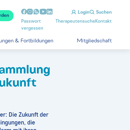
Login
Suchen
rden
Passwort
Therapeutensuche
Kontakt
vergessen
tungen & Fortbildungen
Mitgliedschaft
rsammlung
Zukunft
er: Die Zukunft der
ingungen, die