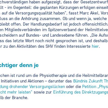
chverständigen haben aufgezeigt, dass der Gesetzentwurf
llt - im Gegenteil: die geplanten Kürzungen erfolgen einse
auf die Versorgungsqualität haben“, fasst Marc Akel, Vor
hluss an die Anhörung zusammen. Ob und wenn ja, welche
bleibt offen. Der Handlungsbedarf ist jedoch offensichtlic
n Mitgliedsverbänden im Spitzenverband der Heilmittelve
scheidern auf Bundes- und Landesebene führen. „Die Aufs
ss das letzte Wort noch nicht gesprochen ist, und deshalb 
r zu den Aktivitäten des SHV finden Interessierte
hier
.
htiger denn je
chen ist rund um die Physiotherapie und die Heilmittelbr
 Initiativen und Aktionen – darunter das
Bündnis Zukunft T
idung drohender Versorgungslücken
oder die
Petition „Phy
icht mehr leisten“
sowie zur
Einführung des Direktzugang
lb der Branche.