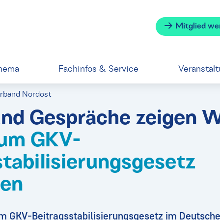
Mitglied we
hema
Fachinfos & Service
Veranstal
erband Nordost
und Gespräche zeigen W
zum GKV-
stabilisierungsgesetz
ben
um GKV-Beitragsstabilisierungsgesetz im Deutsche