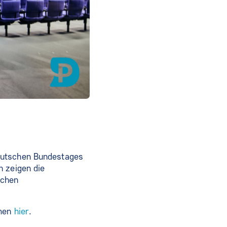
eutschen Bundestages
n zeigen die
ichen
hmen
hier
.