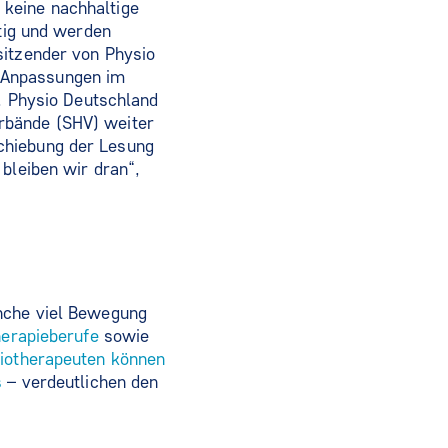
 keine nachhaltige
itig und werden
sitzender von Physio
 Anpassungen im
h. Physio Deutschland
rbände (SHV) weiter
chiebung der Lesung
bleiben wir dran“,
anche viel Bewegung
herapieberufe
sowie
siotherapeuten können
s
– verdeutlichen den