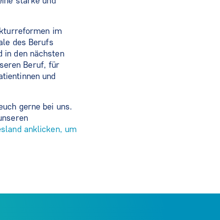
eine starke und
ukturreformen im
ale des Berufs
d in den nächsten
eren Beruf, für
tientinnen und
euch gerne bei uns.
unseren
esland anklicken, um